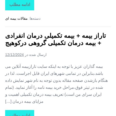
ادامه مطلب
تاراز
بیمه
+
دسته‌ها:
مقالات بیمه ای
بیمه
تکمیلی
درمان
انفرادی
تاراز بیمه + بیمه تکمیلی درمان انفرادی
+
بیمه
+ بیمه درمان تکمیلی گروهی درکوهیج
درمان
تکمیلی
گروهی
ارسال شده در
12/12/2024
در
کوشکنار
بیمه گذاران عزیز با توجه به اینکه سایت تارازبیمه آنلاین می
باشد،بنابراین در تمامی شهرهای ایران قابل اجراست. لذا در
هنگام بازشدن صفحه مقاله بدون توجه به نام شهر نمایش داده
شده در تیتر فوق،مراحل خرید بیمه نامه را آغاز نمایید. (تمام
ایران سرای من است) تعریف بیمه درمان تکمیلی اهمیت و
مزایای بیمه درمان […]
ادامه مطلب