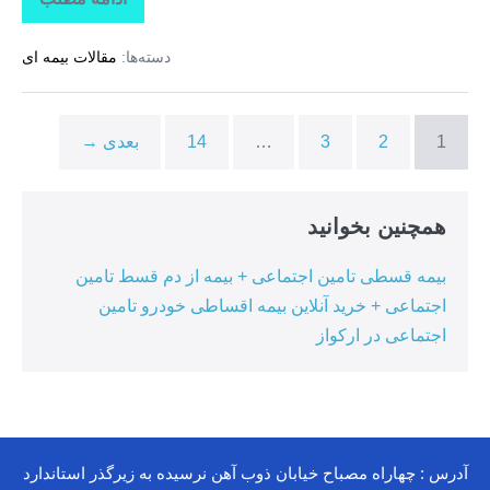
تاراز
بیمه
+
دسته‌ها:
مقالات بیمه ای
بیمه
تکمیلی
درمان
انفرادی
+
1
2
3
…
14
بعدی →
بیمه
درمان
تکمیلی
گروهی
درکوهیج
همچنین بخوانید
بیمه قسطی تامین اجتماعی + بیمه از دم قسط تامین
اجتماعی + خرید آنلاین بیمه اقساطی خودرو تامین
اجتماعی در ارکواز
آدرس : چهاراه مصباح خیابان ذوب آهن نرسیده به زیرگذر استاندارد