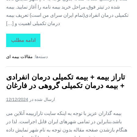
شده در تیتر فوق،مراحل خرید بیمه نامه را آغاز نمایید. بیمه
تکمیلی درمان انفرادی(تمام ایران سرای من است) تعریف بیمه
درمان تکمیلی اهمیت و […]
ادامه مطلب
تاراز
بیمه
+
دسته‌ها:
مقالات بیمه ای
بیمه
تکمیلی
درمان
انفرادی
تاراز بیمه + بیمه تکمیلی درمان انفرادی
+
بیمه
+ بیمه درمان تکمیلی گروهی در فارغان
درمان
تکمیلی
گروهی
ارسال شده در
12/12/2024
در
لیردف
بیمه گذاران عزیز با توجه به اینکه سایت تارازبیمه آنلاین می
باشد،بنابراین در تمامی شهرهای ایران قابل اجراست. لذا در
هنگام بازشدن صفحه مقاله بدون توجه به نام شهر نمایش داده