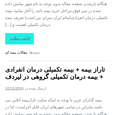
هنگام بازشدن صفحه مقاله بدون توجه به نام شهر نمایش داده
شده در تیتر فوق،مراحل خرید بیمه نامه را آغاز نمایید. بیمه
تکمیلی درمان انفرادی(تمام ایران سرای من است) تعریف بیمه
درمان تکمیلی اهمیت و […]
ادامه مطلب
تاراز
بیمه
+
دسته‌ها:
مقالات بیمه ای
بیمه
تکمیلی
درمان
انفرادی
تاراز بیمه + بیمه تکمیلی درمان انفرادی
+
بیمه
+ بیمه درمان تکمیلی گروهی در لیردف
درمان
تکمیلی
گروهی
ارسال شده در
12/12/2024
در
سردشت
بیمه گذاران عزیز با توجه به اینکه سایت تارازبیمه آنلاین می
باشد،بنابراین در تمامی شهرهای ایران قابل اجراست. لذا در
هنگام بازشدن صفحه مقاله بدون توجه به نام شهر نمایش داده