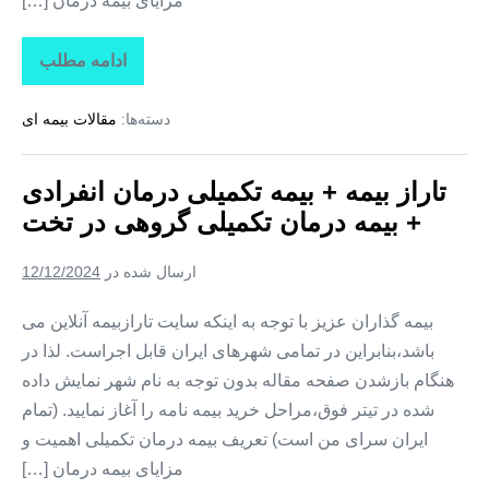
مزایای بیمه درمان […]
ادامه مطلب
تاراز
بیمه
+
دسته‌ها:
مقالات بیمه ای
بیمه
تکمیلی
درمان
انفرادی
تاراز بیمه + بیمه تکمیلی درمان انفرادی
+
بیمه
+ بیمه درمان تکمیلی گروهی در تخت
درمان
تکمیلی
گروهی
ارسال شده در
12/12/2024
در
کوهستک
بیمه گذاران عزیز با توجه به اینکه سایت تارازبیمه آنلاین می
باشد،بنابراین در تمامی شهرهای ایران قابل اجراست. لذا در
هنگام بازشدن صفحه مقاله بدون توجه به نام شهر نمایش داده
شده در تیتر فوق،مراحل خرید بیمه نامه را آغاز نمایید. (تمام
ایران سرای من است) تعریف بیمه درمان تکمیلی اهمیت و
مزایای بیمه درمان […]