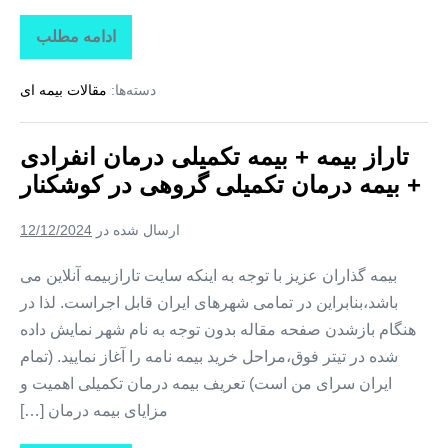
ادامه مطلب
تاراز
بیمه
+
دسته‌ها:
مقالات بیمه ای
بیمه
تکمیلی
درمان
انفرادی
تاراز بیمه + بیمه تکمیلی درمان انفرادی
+
بیمه
+ بیمه درمان تکمیلی گروهی در کوشکنار
درمان
تکمیلی
گروهی
ارسال شده در
12/12/2024
در
تخت
بیمه گذاران عزیز با توجه به اینکه سایت تارازبیمه آنلاین می
باشد،بنابراین در تمامی شهرهای ایران قابل اجراست. لذا در
هنگام بازشدن صفحه مقاله بدون توجه به نام شهر نمایش داده
شده در تیتر فوق،مراحل خرید بیمه نامه را آغاز نمایید. (تمام
ایران سرای من است) تعریف بیمه درمان تکمیلی اهمیت و
مزایای بیمه درمان […]