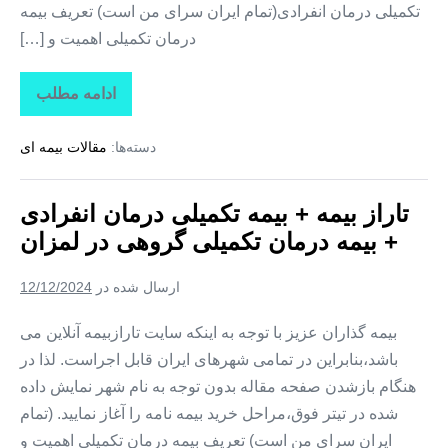
تکمیلی درمان انفرادی(تمام ایران سرای من است) تعریف بیمه
درمان تکمیلی اهمیت و […]
ادامه مطلب
تاراز
بیمه
+
دسته‌ها:
مقالات بیمه ای
بیمه
تکمیلی
درمان
انفرادی
تاراز بیمه + بیمه تکمیلی درمان انفرادی
+
بیمه
+ بیمه درمان تکمیلی گروهی در لمزان
درمان
تکمیلی
گروهی
ارسال شده در
12/12/2024
در
زیارتعلی
بیمه گذاران عزیز با توجه به اینکه سایت تارازبیمه آنلاین می
باشد،بنابراین در تمامی شهرهای ایران قابل اجراست. لذا در
هنگام بازشدن صفحه مقاله بدون توجه به نام شهر نمایش داده
شده در تیتر فوق،مراحل خرید بیمه نامه را آغاز نمایید. (تمام
ایران سرای من است) تعریف بیمه درمان تکمیلی اهمیت و