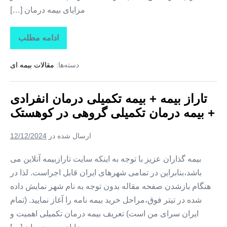
مزایای بیمه درمان […]
ادامه مطلب
تاراز
بیمه
+
دسته‌ها:
مقالات بیمه ای
بیمه
تکمیلی
درمان
انفرادی
تاراز بیمه + بیمه تکمیلی درمان انفرادی
+
بیمه
+ بیمه درمان تکمیلی گروهی در کوهستک
درمان
تکمیلی
گروهی
ارسال شده در
12/12/2024
در
لمزان
بیمه گذاران عزیز با توجه به اینکه سایت تارازبیمه آنلاین می
باشد،بنابراین در تمامی شهرهای ایران قابل اجراست. لذا در
هنگام بازشدن صفحه مقاله بدون توجه به نام شهر نمایش داده
شده در تیتر فوق،مراحل خرید بیمه نامه را آغاز نمایید. (تمام
ایران سرای من است) تعریف بیمه درمان تکمیلی اهمیت و