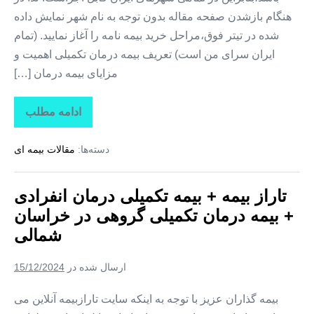
هنگام بازشدن صفحه مقاله بدون توجه به نام شهر نمایش داده
شده در تیتر فوق،مراحل خرید بیمه نامه را آغاز نمایید. (تمام
ایران سرای من است) تعریف بیمه درمان تکمیلی اهمیت و
مزایای بیمه درمان […]
ادامه مطلب
تاراز
بیمه
+
دسته‌ها:
مقالات بیمه ای
بیمه
تکمیلی
درمان
انفرادی
تاراز بیمه + بیمه تکمیلی درمان انفرادی
+
بیمه
+ بیمه درمان تکمیلی گروهی در خراسان
درمان
تکمیلی
شمالی
گروهی
در
خراسان
ارسال شده در
15/12/2024
جنوبی
بیمه گذاران عزیز با توجه به اینکه سایت تارازبیمه آنلاین می