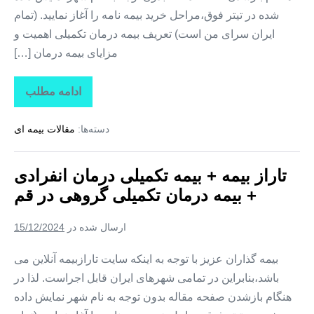
شده در تیتر فوق،مراحل خرید بیمه نامه را آغاز نمایید. (تمام
ایران سرای من است) تعریف بیمه درمان تکمیلی اهمیت و
مزایای بیمه درمان […]
ادامه مطلب
تاراز
بیمه
+
دسته‌ها:
مقالات بیمه ای
بیمه
تکمیلی
درمان
انفرادی
تاراز بیمه + بیمه تکمیلی درمان انفرادی
+
بیمه
+ بیمه درمان تکمیلی گروهی در قم
درمان
تکمیلی
گروهی
ارسال شده در
15/12/2024
در
قزوین
بیمه گذاران عزیز با توجه به اینکه سایت تارازبیمه آنلاین می
باشد،بنابراین در تمامی شهرهای ایران قابل اجراست. لذا در
هنگام بازشدن صفحه مقاله بدون توجه به نام شهر نمایش داده