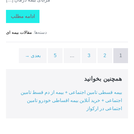
ادامه مطلب
تاراز
بیمه
+
دسته‌ها:
مقالات بیمه ای
بیمه
تکمیلی
درمان
انفرادی
+
1
2
3
…
5
بعدی →
بیمه
درمان
تکمیلی
گروهی
در
همچنین بخوانید
هرمزگان
بیمه قسطی تامین اجتماعی + بیمه از دم قسط تامین
اجتماعی + خرید آنلاین بیمه اقساطی خودرو تامین
اجتماعی در ارکواز