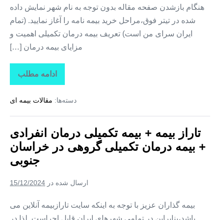
هنگام بازشدن صفحه مقاله بدون توجه به نام شهر نمایش داده
شده در تیتر فوق،مراحل خرید بیمه نامه را آغاز نمایید. (تمام
ایران سرای من است) تعریف بیمه درمان تکمیلی اهمیت و
مزایای بیمه درمان […]
ادامه مطلب
تاراز
بیمه
+
دسته‌ها:
مقالات بیمه ای
بیمه
تکمیلی
درمان
انفرادی
تاراز بیمه + بیمه تکمیلی درمان انفرادی
+
بیمه
+ بیمه درمان تکمیلی گروهی در خراسان
درمان
تکمیلی
جنوبی
گروهی
در
البرز
ارسال شده در
15/12/2024
بیمه گذاران عزیز با توجه به اینکه سایت تارازبیمه آنلاین می
باشد،بنابراین در تمامی شهرهای ایران قابل اجراست. لذا در