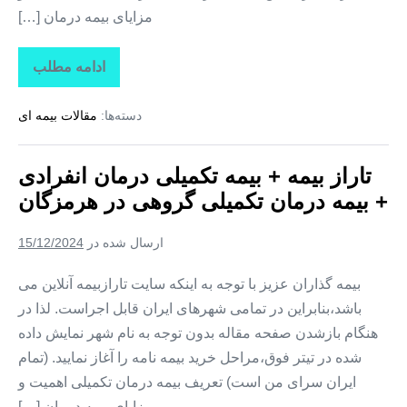
مزایای بیمه درمان […]
ادامه مطلب
تاراز
بیمه
+
دسته‌ها:
مقالات بیمه ای
بیمه
تکمیلی
درمان
انفرادی
تاراز بیمه + بیمه تکمیلی درمان انفرادی
+
بیمه
+ بیمه درمان تکمیلی گروهی در هرمزگان
درمان
تکمیلی
گروهی
ارسال شده در
15/12/2024
در
تهران
بیمه گذاران عزیز با توجه به اینکه سایت تارازبیمه آنلاین می
باشد،بنابراین در تمامی شهرهای ایران قابل اجراست. لذا در
هنگام بازشدن صفحه مقاله بدون توجه به نام شهر نمایش داده
شده در تیتر فوق،مراحل خرید بیمه نامه را آغاز نمایید. (تمام
ایران سرای من است) تعریف بیمه درمان تکمیلی اهمیت و
مزایای بیمه درمان […]