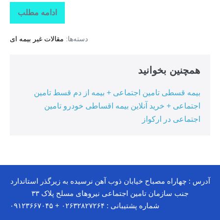
ادامه مطلب
نوبت
دهی
بیمارستان
دسته‌ها:
مقالات غیر بیمه ای
بقیت
الله
+
دریافت
همچنین بخوانید
نوبت
اینترنتی
بیمارستان
بیمه قسطی تامین اجتماعی + بیمه از دم قسط تامین
بقیه
الله
اجتماعی + خرید آنلاین بیمه اقساطی خودرو تامین
اجتماعی در ارکواز
آدرس : چهاراه مصباح خیابان ذوب آهن نرسیده به زیرگذر استاندارد
جنب سازمان تامین اجتماعی نیروهای مسلح پلاک ۳۳
شماره پشتیبانی : ۰۲۶۳۲۸۲۷۲۶۴ + ۰۹۱۲۳۶۶۷۰۴۵