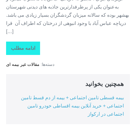
به‌عنوان یکی از پرطرفدارترین جاذبه های دیدنی شهرستان
بهشهر بوده که سالانه میزبان گردشگران بسیار زیادی می باشد.
دریاچه عباس آباد با وجود انبوهی از درختان که اطراف آن قرا
[…]
ادامه مطلب
جاذبه
های
گردشگری
دسته‌ها:
مقالات غیر بیمه ای
استان
مازندران
+
عباس
همچنین بخوانید
آباد
بیمه قسطی تامین اجتماعی + بیمه از دم قسط تامین
اجتماعی + خرید آنلاین بیمه اقساطی خودرو تامین
اجتماعی در ارکواز