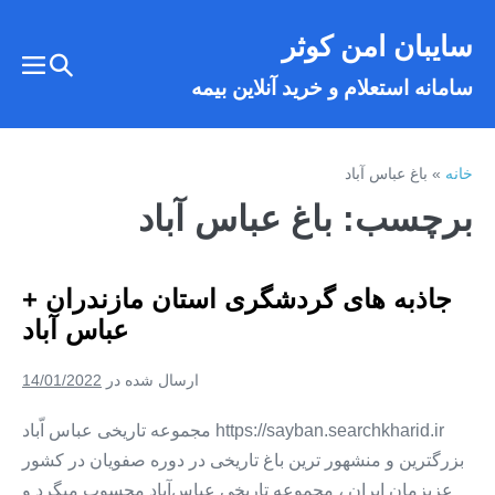
فتن
سایبان امن کوثر
ه
تغییر
حتوا
تغییر
سامانه استعلام و خرید آنلاین بیمه
وضعیت
وضع
فهر
جستجو
خانه
»
باغ عباس آباد
برچسب:
باغ عباس آباد
جاذبه های گردشگری استان مازندران +
عباس آباد
ارسال شده در
14/01/2022
https://sayban.searchkharid.ir مجموعه تاریخی عباس اّباد
بزرگترین و منشهور ترین باغ تاریخی در دوره صفویان در کشور
عزیزمان ایران ، مجموعه تاریخی عباس‌آباد محسوب میگرد و