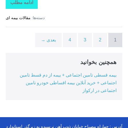
ادامه مطلب
خرید
بیمه
مسئولیت
دسته‌ها:
مقالات بیمه ای
+
خرید
بیمه
مدیر
ساختمان
1
2
3
4
بعدی →
+
خرید
بیمه
مسئولیت
مدیر
همچنین بخوانید
ساختمان
در
تاتارعلیا
بیمه قسطی تامین اجتماعی + بیمه از دم قسط تامین
اجتماعی + خرید آنلاین بیمه اقساطی خودرو تامین
اجتماعی در ارکواز
آدرس : چهاراه مصباح خیابان ذوب آهن نرسیده به زیرگذر استاندارد