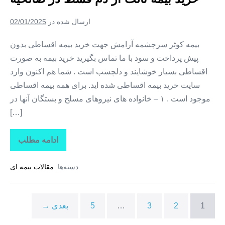
بدون
پیش
پرداخت
ارسال شده در
02/01/2025
+
خرید
بیمه
بیمه کوثر سرچشمه آرامش جهت خرید بیمه اقساطی بدون
ثالث
پیش پرداخت و سود با ما تماس بگیرید خرید بیمه به صورت
از
دم
اقساطی بسیار خوشایند و دلچسب است . شما هم اکنون وارد
قسط
در
سایت خرید بیمه اقساطی شده اید. برای همه بیمه اقساطی
بهارستان
موجود است . ۱ – خانواده های نیروهای مسلح و بستگان آنها در
[…]
ادامه مطلب
بیمه
اقساطی
کوثر
دسته‌ها:
مقالات بیمه ای
+
بیمه
کوثر
قسطی
+
1
2
3
…
5
بعدی →
خرید
بیمه
ثالث