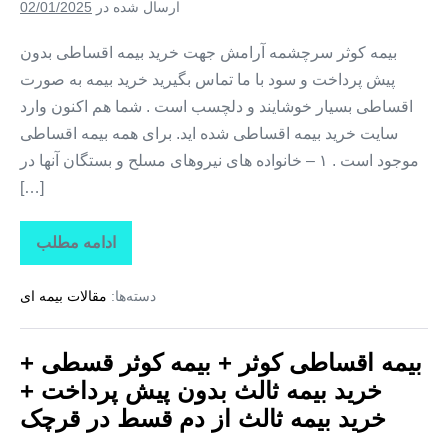
پرداخت
ارسال شده در
02/01/2025
+
خرید
بیمه
بیمه کوثر سرچشمه آرامش جهت خرید بیمه اقساطی بدون
ثالث
پیش پرداخت و سود با ما تماس بگیرید خرید بیمه به صورت
از
دم
اقساطی بسیار خوشایند و دلچسب است . شما هم اکنون وارد
قسط
در
سایت خرید بیمه اقساطی شده اید. برای همه بیمه اقساطی
گلستان
موجود است . ۱ – خانواده های نیروهای مسلح و بستگان آنها در
[…]
ادامه مطلب
بیمه
اقساطی
کوثر
دسته‌ها:
مقالات بیمه ای
+
بیمه
کوثر
قسطی
بیمه اقساطی کوثر + بیمه کوثر قسطی +
+
خرید
خرید بیمه ثالث بدون پیش پرداخت +
بیمه
ثالث
خرید بیمه ثالث از دم قسط در قرچک
بدون
پیش