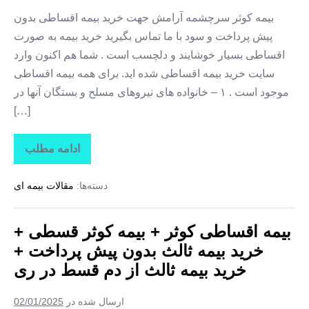
خرید
بیمه
بیمه کوثر سرچشمه آرامش جهت خرید بیمه اقساطی بدون
ثالث
پیش پرداخت و سود با ما تماس بگیرید خرید بیمه به صورت
از
دم
اقساطی بسیار خوشایند و دلچسب است . شما هم اکنون وارد
قسط
در
سایت خرید بیمه اقساطی شده اید. برای همه بیمه اقساطی
رباط
کریم
موجود است . ۱ – خانواده های نیروهای مسلح و بستگان آنها در
[…]
ادامه مطلب
بیمه
اقساطی
کوثر
دسته‌ها:
مقالات بیمه ای
+
بیمه
کوثر
قسطی
بیمه اقساطی کوثر + بیمه کوثر قسطی +
+
خرید
خرید بیمه ثالث بدون پیش پرداخت +
بیمه
ثالث
خرید بیمه ثالث از دم قسط در ری
بدون
پیش
پرداخت
ارسال شده در
02/01/2025
+