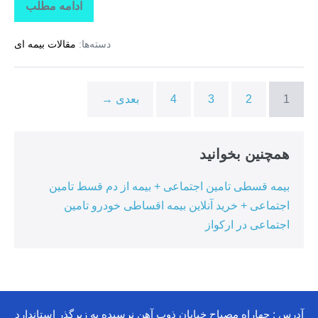
ادامه مطلب
بیمه
اقساطی
کوثر
دسته‌ها:
مقالات بیمه ای
+
بیمه
قسطی
کوثر
+
1
2
3
4
بعدی →
خرید
بیمه
ثالث
بدون
پیش
همچنین بخوانید
پرداخت
+
خرید
بیمه قسطی تامین اجتماعی + بیمه از دم قسط تامین
بیمه
ثالث
اجتماعی + خرید آنلاین بیمه اقساطی خودرو تامین
از
اجتماعی در ارکواز
دم
قسط
در
خشت
آدرس : چهاراه مصباح خیابان ذوب آهن نرسیده به زیرگذر استاندارد