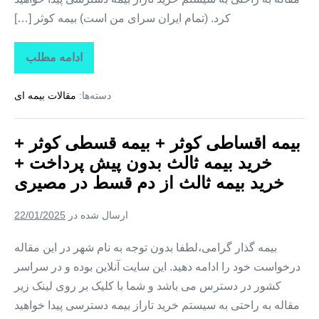
شهرپیر
کرد. (تمام ایران سرای من است) بیمه کوثر […]
ادامه مطلب
بیمه
اقساطی
کوثر
دسته‌ها:
مقالات بیمه ای
+
بیمه
قسطی
کوثر
بیمه اقساطی کوثر + بیمه قسطی کوثر +
+
خرید
خرید بیمه ثالث بدون پیش پرداخت +
بیمه
ثالث
خرید بیمه ثالث از دم قسط در مصیری
بدون
پیش
پرداخت
ارسال شده در
22/01/2025
+
خرید
بیمه
بیمه گذار گرامی،لطفا بدون توجه به نام شهر در این مقاله
ثالث
درخواست خود را ادامه دهید. این سایت آنلاین بوده و در سراسر
از
دم
کشور در دسترس می باشد و شما با کلیک بر روی لینک زیر
قسط
در
مقاله به راحتی به سیستم خرید تاراز بیمه دسترسی پیدا خواهید
لپوئی