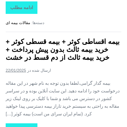
ادامه مطلب
بیمه
اقساطی
کوثر
دسته‌ها:
مقالات بیمه ای
+
بیمه
قسطی
کوثر
بیمه اقساطی کوثر + بیمه قسطی کوثر +
+
خرید
خرید بیمه ثالث بدون پیش پرداخت +
بیمه
ثالث
خرید بیمه ثالث از دم قسط در خشت
بدون
پیش
پرداخت
ارسال شده در
22/01/2025
+
خرید
بیمه
بیمه گذار گرامی،لطفا بدون توجه به نام شهر در این مقاله
ثالث
درخواست خود را ادامه دهید. این سایت آنلاین بوده و در سراسر
از
دم
کشور در دسترس می باشد و شما با کلیک بر روی لینک زیر
قسط
در
مقاله به راحتی به سیستم خرید تاراز بیمه دسترسی پیدا خواهید
اشکنان
کرد. (تمام ایران سرای من است) بیمه کوثر […]