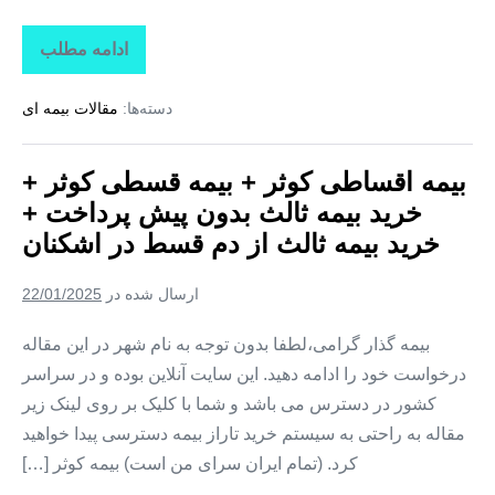
ادامه مطلب
بیمه
اقساطی
کوثر
دسته‌ها:
مقالات بیمه ای
+
بیمه
قسطی
کوثر
بیمه اقساطی کوثر + بیمه قسطی کوثر +
+
خرید
خرید بیمه ثالث بدون پیش پرداخت +
بیمه
ثالث
خرید بیمه ثالث از دم قسط در اشکنان
بدون
پیش
پرداخت
ارسال شده در
22/01/2025
+
خرید
بیمه
بیمه گذار گرامی،لطفا بدون توجه به نام شهر در این مقاله
ثالث
درخواست خود را ادامه دهید. این سایت آنلاین بوده و در سراسر
از
دم
کشور در دسترس می باشد و شما با کلیک بر روی لینک زیر
قسط
در
مقاله به راحتی به سیستم خرید تاراز بیمه دسترسی پیدا خواهید
بنارویه
کرد. (تمام ایران سرای من است) بیمه کوثر […]