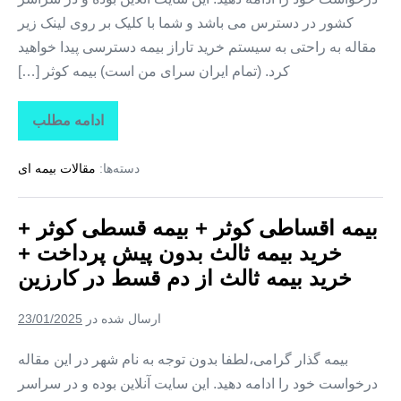
دم
کشور در دسترس می باشد و شما با کلیک بر روی لینک زیر
قسط
در
مقاله به راحتی به سیستم خرید تاراز بیمه دسترسی پیدا خواهید
جویم
کرد. (تمام ایران سرای من است) بیمه کوثر […]
ادامه مطلب
بیمه
اقساطی
کوثر
دسته‌ها:
مقالات بیمه ای
+
بیمه
قسطی
کوثر
بیمه اقساطی کوثر + بیمه قسطی کوثر +
+
خرید
خرید بیمه ثالث بدون پیش پرداخت +
بیمه
ثالث
خرید بیمه ثالث از دم قسط در کارزین
بدون
پیش
پرداخت
ارسال شده در
23/01/2025
+
خرید
بیمه
بیمه گذار گرامی،لطفا بدون توجه به نام شهر در این مقاله
ثالث
درخواست خود را ادامه دهید. این سایت آنلاین بوده و در سراسر
از
دم