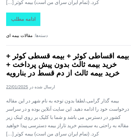
کرد. (تمام ایران سرای من است) بیمه کوثر […]
ادامه مطلب
بیمه
اقساطی
کوثر
دسته‌ها:
مقالات بیمه ای
+
بیمه
قسطی
کوثر
بیمه اقساطی کوثر + بیمه قسطی کوثر +
+
خرید
خرید بیمه ثالث بدون پیش پرداخت +
بیمه
ثالث
خرید بیمه ثالث از دم قسط در بنارویه
بدون
پیش
پرداخت
ارسال شده در
22/01/2025
+
خرید
بیمه
بیمه گذار گرامی،لطفا بدون توجه به نام شهر در این مقاله
ثالث
درخواست خود را ادامه دهید. این سایت آنلاین بوده و در سراسر
از
دم
کشور در دسترس می باشد و شما با کلیک بر روی لینک زیر
قسط
در
مقاله به راحتی به سیستم خرید تاراز بیمه دسترسی پیدا خواهید
مصیری
کرد. (تمام ایران سرای من است) بیمه کوثر […]