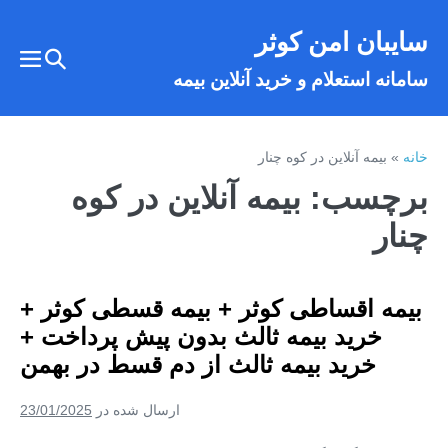
فتن
سایبان امن کوثر
ه
تغییر
حتوا
تغییر
سامانه استعلام و خرید آنلاین بیمه
وضعیت
وضع
فهر
جستجو
خانه
»
بیمه آنلاین در کوه‌ چنار
برچسب:
بیمه آنلاین در کوه‌
چنار
بیمه اقساطی کوثر + بیمه قسطی کوثر +
خرید بیمه ثالث بدون پیش پرداخت +
خرید بیمه ثالث از دم قسط در بهمن
ارسال شده در
23/01/2025