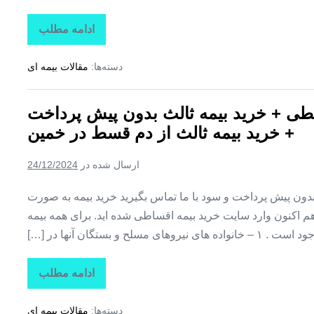
ادامه مطلب
بیمه
اقساطی
کوثر
دسته‌ها:
مقالات بیمه ای
+
بیمه
کوثر
قسطی
طی + خرید بیمه ثالث بدون پیش پرداخت
+
خرید
+ خرید بیمه ثالث از دم قسط در خمین
بیمه
ثالث
بدون
ارسال شده در
24/12/2024
پیش
پرداخت
+
ن پیش پرداخت و سود با ما تماس بگیرید خرید بیمه به صورت
خرید
بیمه
اکنون وارد سایت خرید بیمه اقساطی شده اید. برای همه بیمه
ثالث
یروهای مسلح و بستگان آنها در […]
از
دم
قسط
در
ادامه مطلب
بیمه
محلات
اقساطی
کوثر
دسته‌ها:
مقالات بیمه ای
+