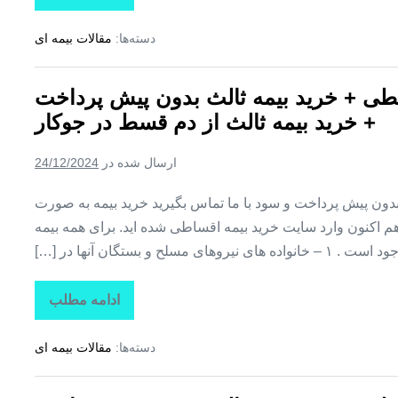
زنگنه
اقساطی
کوثر
دسته‌ها:
مقالات بیمه ای
+
بیمه
کوثر
قسطی
طی + خرید بیمه ثالث بدون پیش پرداخت
+
خرید
+ خرید بیمه ثالث از دم قسط در جوکار
بیمه
ثالث
بدون
ارسال شده در
24/12/2024
پیش
پرداخت
+
ن پیش پرداخت و سود با ما تماس بگیرید خرید بیمه به صورت
خرید
بیمه
اکنون وارد سایت خرید بیمه اقساطی شده اید. برای همه بیمه
ثالث
یروهای مسلح و بستگان آنها در […]
از
دم
قسط
در
ادامه مطلب
بیمه
فرسفج
اقساطی
کوثر
دسته‌ها:
مقالات بیمه ای
+
بیمه
کوثر
قسطی