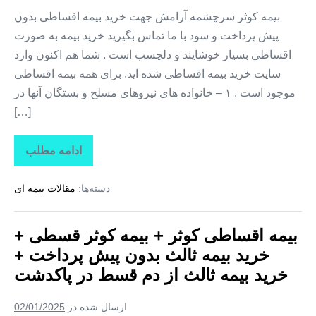
خرید
بیمه
بیمه کوثر سرچشمه آرامش جهت خرید بیمه اقساطی بدون
ثالث
پیش پرداخت و سود با ما تماس بگیرید خرید بیمه به صورت
از
دم
اقساطی بسیار خوشایند و دلچسب است . شما هم اکنون وارد
قسط
در
سایت خرید بیمه اقساطی شده اید. برای همه بیمه اقساطی
ورامین
موجود است . ۱ – خانواده های نیروهای مسلح و بستگان آنها در
[…]
ادامه مطلب
بیمه
اقساطی
کوثر
دسته‌ها:
مقالات بیمه ای
+
بیمه
کوثر
قسطی
بیمه اقساطی کوثر + بیمه کوثر قسطی +
+
خرید
خرید بیمه ثالث بدون پیش پرداخت +
بیمه
ثالث
خرید بیمه ثالث از دم قسط در پاکدشت
بدون
پیش
پرداخت
ارسال شده در
02/01/2025
+