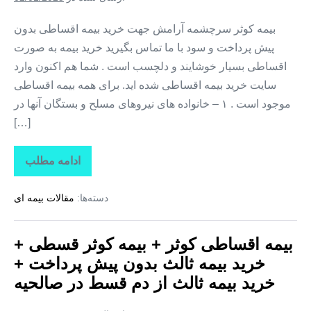
+
خرید
بیمه
بیمه کوثر سرچشمه آرامش جهت خرید بیمه اقساطی بدون
ثالث
پیش پرداخت و سود با ما تماس بگیرید خرید بیمه به صورت
از
دم
اقساطی بسیار خوشایند و دلچسب است . شما هم اکنون وارد
قسط
در
سایت خرید بیمه اقساطی شده اید. برای همه بیمه اقساطی
پاکدشت
موجود است . ۱ – خانواده های نیروهای مسلح و بستگان آنها در
[…]
ادامه مطلب
بیمه
اقساطی
کوثر
دسته‌ها:
مقالات بیمه ای
+
بیمه
کوثر
قسطی
بیمه اقساطی کوثر + بیمه کوثر قسطی +
+
خرید
خرید بیمه ثالث بدون پیش پرداخت +
بیمه
ثالث
خرید بیمه ثالث از دم قسط در صالحیه
بدون
پیش
پرداخت