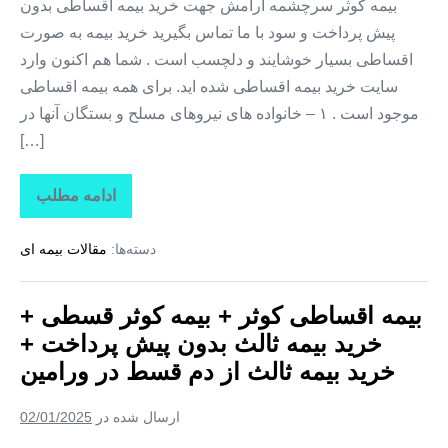
بیمه
بیمه کوثر سرچشمه آرامش جهت خرید بیمه اقساطی بدون
ثالث
پیش پرداخت و سود با ما تماس بگیرید خرید بیمه به صورت
از
دم
اقساطی بسیار خوشایند و دلچسب است . شما هم اکنون وارد
قسط
در
سایت خرید بیمه اقساطی شده اید. برای همه بیمه اقساطی
ری
موجود است . ۱ – خانواده های نیروهای مسلح و بستگان آنها در
[…]
ادامه مطلب
بیمه
اقساطی
کوثر
دسته‌ها:
مقالات بیمه ای
+
بیمه
کوثر
قسطی
بیمه اقساطی کوثر + بیمه کوثر قسطی +
+
خرید
خرید بیمه ثالث بدون پیش پرداخت +
بیمه
ثالث
خرید بیمه ثالث از دم قسط در ورامین
بدون
پیش
پرداخت
ارسال شده در
02/01/2025
+
خرید