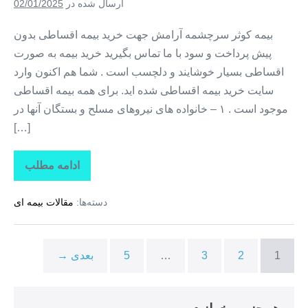
ارسال شده در
02/01/2025
+
خرید
بیمه
بیمه کوثر سرچشمه آرامش جهت خرید بیمه اقساطی بدون
ثالث
پیش پرداخت و سود با ما تماس بگیرید خرید بیمه به صورت
از
دم
اقساطی بسیار خوشایند و دلچسب است . شما هم اکنون وارد
قسط
در
سایت خرید بیمه اقساطی شده اید. برای همه بیمه اقساطی
بهارستان
موجود است . ۱ – خانواده های نیروهای مسلح و بستگان آنها در
[…]
ادامه مطلب
بیمه
اقساطی
کوثر
دسته‌ها:
مقالات بیمه ای
+
بیمه
کوثر
قسطی
+
1
2
3
…
5
بعدی →
خرید
بیمه
ثالث
بدون
پیش