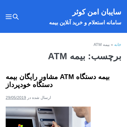
فتن
سایبان امن کوثر
ه
تغییر
حتوا
تغییر
سامانه استعلام و خرید آنلاین بیمه
وضعیت
وضع
فهر
جستجو
خانه
»
بیمه ATM
برچسب:
بیمه ATM
بیمه دستگاه ATM مشاور رایگان بیمه
دستگاه خودپرداز
ارسال شده در
29/05/2019
بیمه
دستگاه
ATM