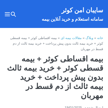
فتن
سایبان امن کوثر
ه
تغییر
حتوا
تغییر
سامانه استعلام و خرید آنلاین بیمه
وضعیت
وضع
فهر
جستجو
خانه
»
وبلاگ
»
مقالات بیمه ای
»
بیمه اقساطی کوثر + بیمه قسطی
کوثر + خرید بیمه ثالث بدون پیش پرداخت + خرید بیمه ثالث از دم
قسط در مهربان
بیمه اقساطی کوثر + بیمه
قسطی کوثر + خرید بیمه ثالث
بدون پیش پرداخت + خرید
بیمه ثالث از دم قسط در
مهربان
ارسال شده در
19/01/2025