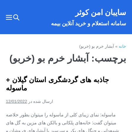
فتن
سایبان امن کوثر
ه
تغییر
حتوا
تغییر
سامانه استعلام و خرید آنلاین بیمه
وضعیت
وضع
فهر
جستجو
خانه
»
آبشار خرم بو (خربو)
برچسب:
آبشار خرم بو (خربو)
جاذبه های گردشگری استان گیلان +
ماسوله
ارسال شده در
12/01/2022
ماسوله: نمای زیبای کلی از ماسوله را میتوان بطور خلاصه
میتوان گفت: خانه‌های پلکانی و بالکن های مزین به گل های
شمعدانی و جنگل های بکر و سرسبز با آبشارهای خروشان و