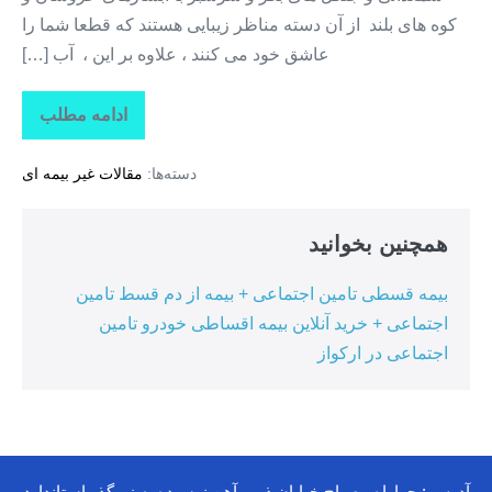
کوه های بلند از آن دسته مناظر زیبایی هستند که قطعا شما را
عاشق خود می کنند ، علاوه بر این ، آب […]
ادامه مطلب
جاذبه
های
گردشگری
دسته‌ها:
مقالات غیر بیمه ای
استان
گیلان
+
ماسوله
همچنین بخوانید
بیمه قسطی تامین اجتماعی + بیمه از دم قسط تامین
اجتماعی + خرید آنلاین بیمه اقساطی خودرو تامین
اجتماعی در ارکواز
آدرس : چهاراه مصباح خیابان ذوب آهن نرسیده به زیرگذر استاندارد