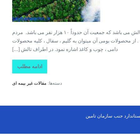
گیلان
+
جاده
اسالم
جاده اسالم به خلخال اسالم قسمتی از شهرستان تالش می باشد که جمعیت آن حدوداً ۱۰ هزار نفر می باشد. مردم
به
 از محصولات بومی آن میتوان به گلیم ، سفال ، کلیه محصولات
خلخال
دامی ، چوب و کاغذ اشاره نمود. در اطراف تالش […]
ادامه مطلب
جاذبه
های
گردشگری
دسته‌ها:
مقالات غیر بیمه ای
استان
گیلان
+
جاده
اسالم
به
خلخال
ستاندارد جنب سازمان تامین