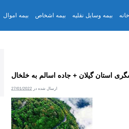
انه
بیمه وسایل نقلیه
بیمه اشخاص
بیمه اموال
ری استان گیلان + جاده اسالم به خلخال
ارسال شده در
27/01/2022
جاذبه
های
گردشگری
استان