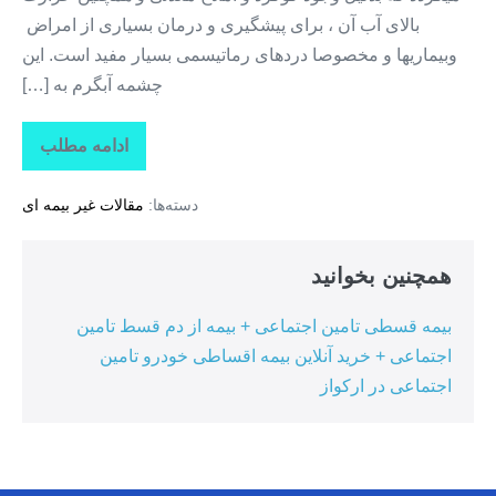
بالای آب آن ، برای پیشگیری و درمان بسیاری از امراض
وبیماریها و مخصوصا دردهای رماتیسمی بسیار مفید است. این
چشمه آبگرم به […]
ادامه مطلب
جاذبه
های
گردشگری
دسته‌ها:
مقالات غیر بیمه ای
استان
خراسان
جنوبی +
چشمه
همچنین بخوانید
دیگ
رستم
بیمه قسطی تامین اجتماعی + بیمه از دم قسط تامین
اجتماعی + خرید آنلاین بیمه اقساطی خودرو تامین
اجتماعی در ارکواز