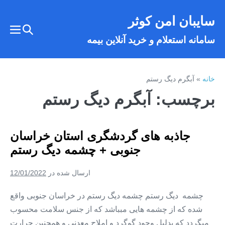
فتن
سایبان امن کوثر
ه
تغییر
حتوا
تغییر
سامانه استعلام و خرید آنلاین بیمه
وضعیت
وضع
فهر
جستجو
خانه
»
آبگرم دیگ رستم
برچسب:
آبگرم دیگ رستم
جاذبه های گردشگری استان خراسان
جنوبی + چشمه دیگ رستم
ارسال شده در
12/01/2022
چشمه دیگ رستم چشمه دیگ ‌رستم در خراسان جنوبی واقع
شده که از چشمه هایی مبباشد که از جنس سلامت محسوب
میگردد که بدلیل وجود گوگرد و املاح معدنی و همچنین حرارت