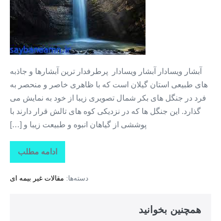
استان
گیلان
+
ابشار
ویسادار
آبشار ویسادار آبشار ویسادار پرطرفدار ترین آبشارها و جاذبه
های طبیعی استان گیلان است که با ظاهری خاصر و منحصر به
فرد در جنگل های بکر شمال تصویری زیبا از خود به نمایش می
گذارد. این جنگل ها که در نزدیکی کوه های تالش قرار دارند با
پوششی از گیاهان انبوه و طبیعت زیبا و […]
ادامه مطلب
جاذبه
های
گردشگری
دسته‌ها:
مقالات غیر بیمه ای
استان
گیلان
+
ابشار
همچنین بخوانید
ویسادار