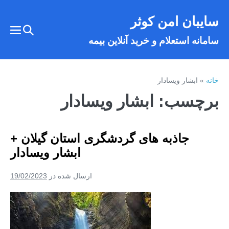
فتن
سایبان امن کوثر
ه
تغییر
حتوا
تغییر
سامانه استعلام و خرید آنلاین بیمه
وضعیت
وضع
فهر
جستجو
خانه
»
ابشار ویسادار
برچسب:
ابشار ویسادار
جاذبه های گردشگری استان گیلان +
ابشار ویسادار
ارسال شده در
19/02/2023
جاذبه
های
گردشگری