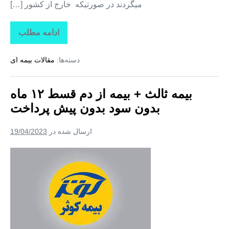
میگردند در صورتیکه خارج از کشور […]
ادامه مطلب
خرید
اینترنتی
بیمه
دسته‌ها:
مقالات بیمه ای
شخص
ثالث
+
بیمه
بیمه ثالث + بیمه از دم قسط ۱۲ ماه
اقساطی
بدون
بدون سود بدون پیش پرداخت
پیش
پرداخت
ارسال شده در
19/04/2023
بیمه
ثالث
+
بیمه
از
دم