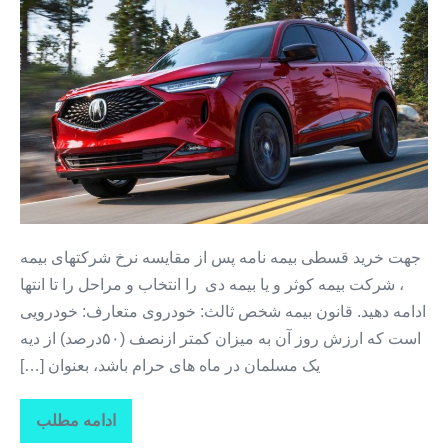
خرید
اینترنتی
بیمه
ثالث
+بیمه
آنلاین
+
بیمه
بدون
پیش
جهت خرید قسطی بیمه نامه پس از مقایسه نرخ شرکتهای بیمه
پرداخت
، شرکت بیمه کوثر و یا بیمه دی را انتخاب و مراحل را تا انتها
+
ادامه دهید. قانون بیمه شخص ثالث: خودروی متعارف: خودرویی
بیمه
است که ارزش روز آن به میزان کمتر ازنصف (۵۰درصد) از دیه
بدون
یک مسلمان در ماه های حرام باشد، بعنوان […]
سود
ادامه مطلب
خرید
اینترنتی