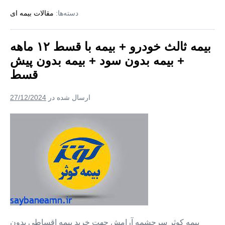
بیمه
دسته‌ها:
مقالات بیمه ای
ثالث
+بیمه
آنلاین
+
بیمه ثالث خودرو + بیمه با قسط ۱۲ ماهه
بیمه
بدون
+ بیمه بدون سود + بیمه بدون پیش
پیش
پرداخت
قسط
+
بیمه
بدون
ارسال شده در
27/12/2024
سود
بیمه
ثالث
خودرو
+
بیمه
با
قسط
۱۲
بیمه کوثر سرچشمه آرامش جهت خرید بیمه اقساطی بدون