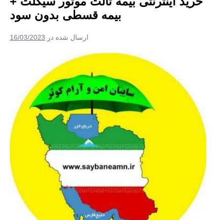
خرید اینترنتی بیمه ثالث موتور سیکلت +
و
بدون
بیمه قسطی بدون سود
پیش
پرداخت
ارسال شده در
16/03/2023
خرید
اینترنتی
بیمه
ثالث
موتور
سیکلت
+
بیمه
قسطی
بدون
سود