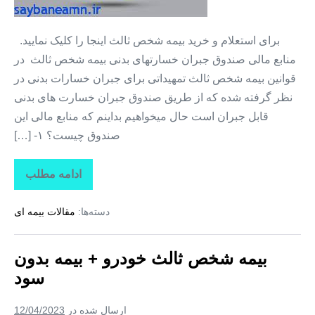
قسط
۱۲
برای استعلام و خرید بیمه شخص ثالث اینجا را کلیک نمایید.
ماه
منابع مالی صندوق جبران خسارتهای بدنی بیمه شخص ثالث در
بدون
قوانین بیمه شخص ثالث تمهیداتی برای جبران خسارات بدنی در
سود
نظر گرفته شده که از طریق صندوق جبران خسارت های بدنی
بدون
قابل جبران است حال میخواهیم بداینم که منابع مالی این
پیش
صندوق چیست؟ ۱- […]
پرداخت
ادامه مطلب
بیمه
ثالث
+
دسته‌ها:
مقالات بیمه ای
بیمه
از
دم
قسط
بیمه شخص ثالث خودرو + بیمه بدون
۱۲
ماه
سود
بدون
سود
بدون
ارسال شده در
12/04/2023
پیش