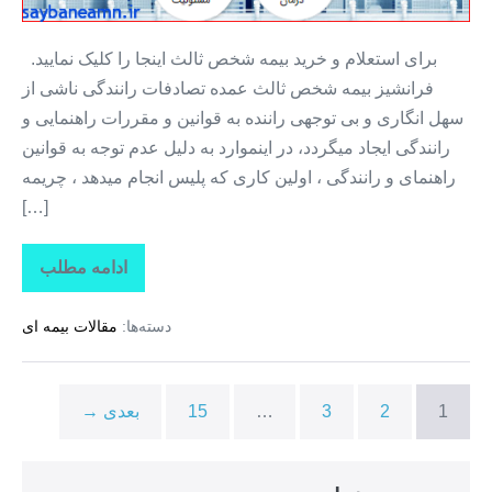
برای استعلام و خرید بیمه شخص ثالث اینجا را کلیک نمایید.
فرانشیز بیمه شخص ثالث عمده تصادفات رانندگی ناشی از
سهل انگاری و بی توجهی راننده به قوانین و مقررات راهنمایی و
رانندگی ایجاد میگردد، در اینموارد به دلیل عدم توجه به قوانین
راهنمای و رانندگی ، اولین کاری که پلیس انجام میدهد ، چریمه
[…]
ادامه مطلب
خرید
ثالث
+
دسته‌ها:
مقالات بیمه ای
بیمه
از
دم
قسط
۱۲
1
2
3
…
15
بعدی →
ماه
+
بیمه
بدون
پیش