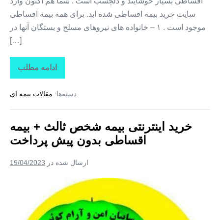
اقساطی بسیار خوشایند و دلچسب است . شما هم اکنون وارد
سایت خرید بیمه اقساطی شده اید. برای همه بیمه اقساطی
موجود است . ۱ – خانواده های نیروهای مسلح و بستگان آنها در
[…]
ادامه مطلب
خرید
بیمه
ثالث
دسته‌ها:
مقالات بیمه ای
+
بیمه
قسطی
۱۲
خرید اینترنتی بیمه شخص ثالث + بیمه
ماه
بدون
اقساطی بدون پیش پرداخت
سود
ارسال شده در
19/04/2023
خرید
اینترنتی
بیمه