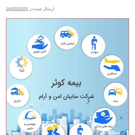
سود
ارسال شده در
16/03/2023
بیمه
ثالث
+
بیمه
اقساطی
در
۱۲
ماه
+
بیمه
بدون
پیش
پرداخت
و