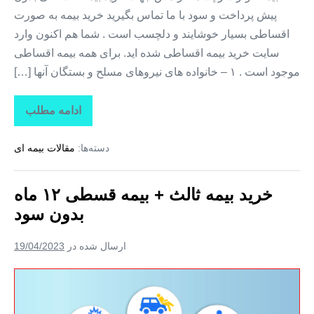
ماهه
پیش پرداخت و سود با ما تماس بگیرید خرید بیمه به صورت
+
اقساطی بسیار خوشایند و دلچسب است . شما هم اکنون وارد
بیمه
سایت خرید بیمه اقساطی شده اید. برای همه بیمه اقساطی
بدون
موجود است . ۱ – خانواده های نیروهای مسلح و بستگان آنها […]
سود
+
ادامه مطلب
بیمه
بیمه
ثالث
بدون
خودرو
دسته‌ها:
مقالات بیمه ای
+
پیش
بیمه
با
قسط
قسط
خرید بیمه ثالث + بیمه قسطی ۱۲ ماه
۱۲
ماهه
بدون سود
+
بیمه
بدون
ارسال شده در
19/04/2023
سود
+
بیمه
خرید
بدون
پیش
بیمه
قسط