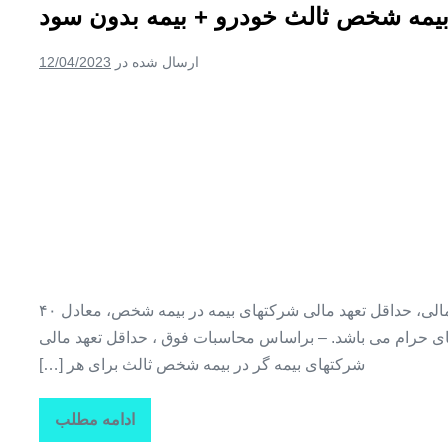
یمه شخص ثالث خودرو + بیمه بدون سود
۱۲
ماه
بدون
ارسال شده در
12/04/2023
سود
بدون
پیش
بیمه
پرداخت
شخص
ثالث
خودرو
+
بیمه
بدون
سود
حداقل پوشش بیمه شخص ثالث در کلیه خسارتهای مالی، حداقل تعهد مالی شرکتهای بیمه در بیمه شخص، معادل ۴۰
یم درصد (یا ۲.۵ درصد) دیه ماههای حرام می باشد. – براساس محاسبات فوق ، حداقل تعهد مالی
شرکتهای بیمه گر در بیمه شخص ثالث برای هر […]
ادامه مطلب
بیمه
شخص