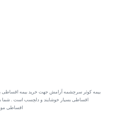
بدون
سود
بیمه کوثر سرچشمه آرامش جهت خرید بیمه اقساطی بدو
اقساطی بسیار خوشایند و دلچسب است . شما هم 
اقساطی موجود است . ۱ – خانواده های ن