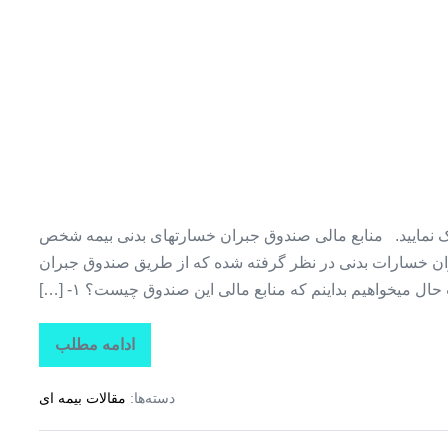
بیمه
ثالث
+
بیمه
از
دم
قسط
۱۲
یک نمایید. منابع مالی صندوق جبران خسارتهای بدنی بیمه شخص
ماه
ران خسارات بدنی در نظر گرفته شده که از طریق صندوق جبران
بدون
 میخواهیم بداینم که منابع مالی این صندوق چیست؟ ۱- […]
سود
بدون
ادامه مطلب
بیمه
پیش
ثالث
پرداخت
+
دسته‌ها:
مقالات بیمه ای
بیمه
از
دم
قسط