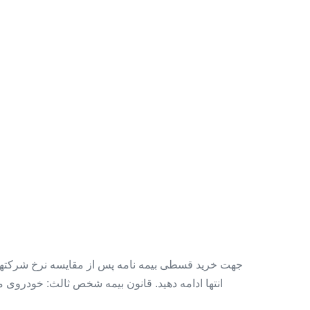
ثالث
+بیمه
آنلاین
+
بیمه
بدون
پیش
پرداخت
+
بیمه
بدون
سود
جهت خرید قسطی بیمه نامه پس از مقایسه نرخ شرکتهای ب
انتها ادامه دهید. قانون بیمه شخص ثالث: خودروی
(