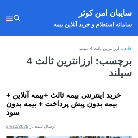
فتن
سایبان امن کوثر
ه
تغییر
حتوا
تغییر
سامانه استعلام و خرید آنلاین بیمه
وضعیت
وضع
فهر
جستجو
خانه
»
ارزانترین ثالث 4 سیلند
برچسب:
ارزانترین ثالث 4
سیلند
خرید اینترنتی بیمه ثالث +بیمه آنلاین +
بیمه بدون پیش پرداخت + بیمه بدون
سود
ارسال شده در
24/10/2025