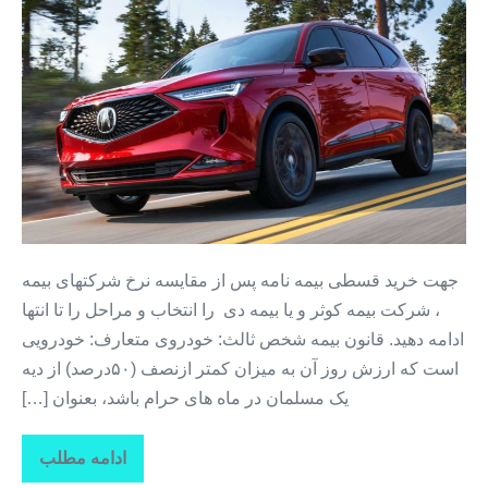
خرید
اینترنتی
بیمه
ثالث
+بیمه
آنلاین
+
بیمه
بدون
پیش
جهت خرید قسطی بیمه نامه پس از مقایسه نرخ شرکتهای بیمه
پرداخت
، شرکت بیمه کوثر و یا بیمه دی را انتخاب و مراحل را تا انتها
+
ادامه دهید. قانون بیمه شخص ثالث: خودروی متعارف: خودرویی
بیمه
است که ارزش روز آن به میزان کمتر ازنصف (۵۰درصد) از دیه
بدون
یک مسلمان در ماه های حرام باشد، بعنوان […]
سود
ادامه مطلب
خرید
اینترنتی