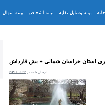
انه
بیمه وسایل نقلیه
بیمه اشخاص
بیمه اموال
ری استان خراسان شمالی + بش قارداش
ارسال شده در
23/11/2022
جاذبه
های
گردشگری
استان