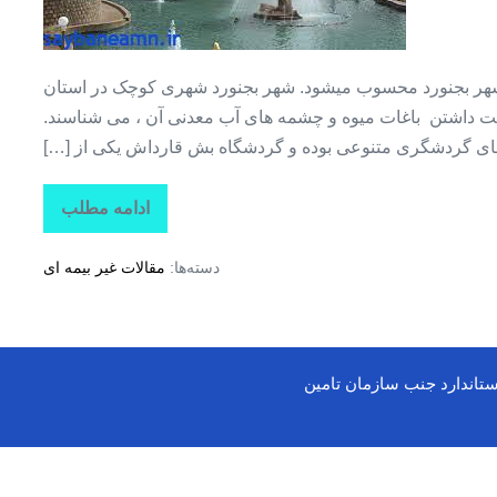
خراسان
شمالی
+
هر بجنورد محسوب میشود. شهر بجنورد شهری کوچک در استان
بش
لت داشتن باغات میوه و چشمه های آب معدنی آن ، می شناسند.
قارداش
های گردشگری متنوعی بوده و گردشگاه بش قارداش یکی از […]
ادامه مطلب
جاذبه
های
گردشگری
دسته‌ها:
مقالات غیر بیمه ای
استان
خراسان
شمالی
+
بش
قارداش
ستاندارد جنب سازمان تامین