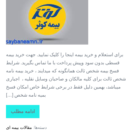
شخص
ثالث
+
بیمه
ثالث
بدون
پیش
برای استعلام و خرید بیمه اینجا را کلیک نمایید. جهت خرید بیمه
پرداخت
قسطی بدون سود وپیش پرداخت با ما تماس بگیرید. شرایط
+
فسخ بیمه شخص ثالث همانگونه که میدایند ، خرید بیمه نامه
بیمه
شخص ثالث برای کلیه مالکان و صاحبان وسایل نقلیه ، اجباری
با
میباشد، بهمین دلیل فقط در برخی شرایط خاص امکان فسخ
قسط
بمیه نامه شخص […]
۱۲
ماهه
ادامه مطلب
بیمه
شخص
ثالث
دسته‌ها:
مقالات بیمه ای
+
بیمه