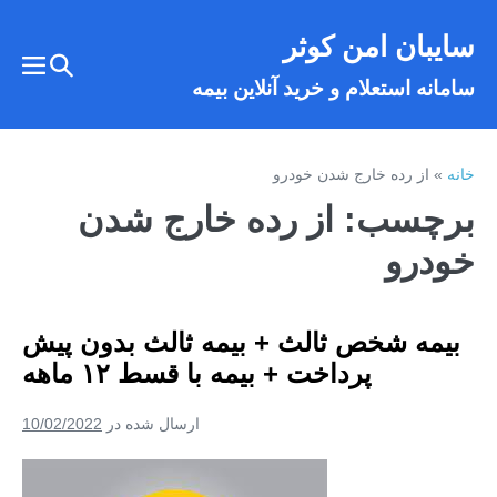
فتن
سایبان امن کوثر
ه
تغییر
حتوا
تغییر
سامانه استعلام و خرید آنلاین بیمه
وضعیت
وضع
فهر
جستجو
خانه
»
از رده خارج شدن خودرو
برچسب:
از رده خارج شدن
خودرو
بیمه شخص ثالث + بیمه ثالث بدون پیش
پرداخت + بیمه با قسط ۱۲ ماهه
ارسال شده در
10/02/2022
بیمه