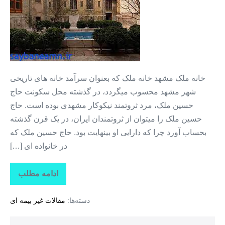
استان
خراسان
رضوی
+
خانه
خانه ملک مشهد خانه ملک که بعنوان سرآمد خانه های تاریخی
ملک
شهر مشهد محسوب میگردد، در گذشته محل سکونت حاج
مشهد
حسین ملک، مرد ثروتمند نیکوکار مشهدی بوده است. حاج
حسین ملک را میتوان از ثروتمندان ایران، در یک قرن گذشته
بحساب آورد چرا که دارایی او بینهایت بود. حاج حسین ملک که
در خانواده ای […]
ادامه مطلب
جاذبه
های
گردشگری
دسته‌ها:
مقالات غیر بیمه ای
استان
خراسان
رضوی