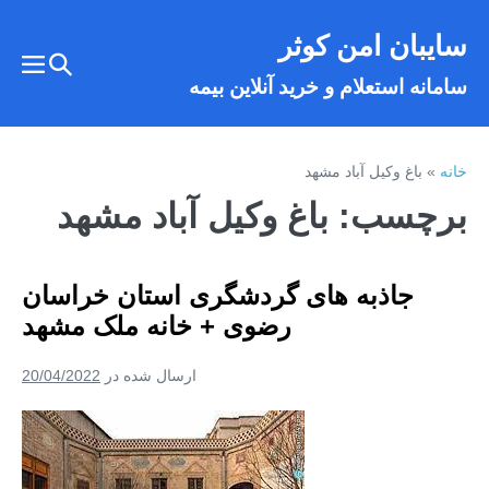
فتن
سایبان امن کوثر
ه
تغییر
حتوا
تغییر
سامانه استعلام و خرید آنلاین بیمه
وضعیت
وضع
فهر
جستجو
خانه
»
باغ وکیل آباد مشهد
برچسب:
باغ وکیل آباد مشهد
جاذبه های گردشگری استان خراسان
رضوی + خانه ملک مشهد
ارسال شده در
20/04/2022
جاذبه
های
گردشگری