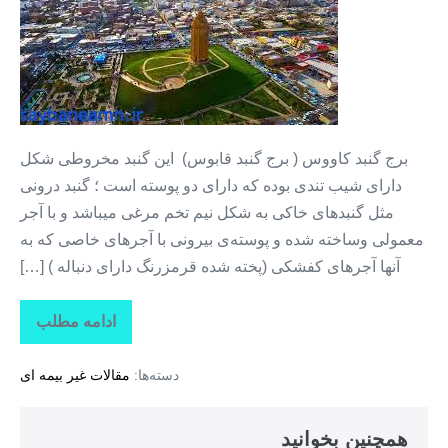
های
گردشگری
استان
گلستان
+
گنبد
برج گنبد کاووس ( برج گنبد قابوس) این گنبد مخروطی شکل
کاووس
دارای شیب تندی بوده که دارای دو پوسته است ؛ گنبد درونی
مثل گنبدهای خاکی به شکل نیم تخم مرغی میباشد و با آجر
معمولی وساخته شده و پوسته‌ی بیرونی با آجرهای خاصی که به
آنها آجرهای کفشکی (پخته شده‌ قرمزرنگ دارای دنباله‌ ) […]
ادامه مطلب
جاذبه
های
گردشگری
دسته‌ها:
مقالات غیر بیمه ای
استان
گلستان
+
گنبد
همچنین بخوانید
کاووس