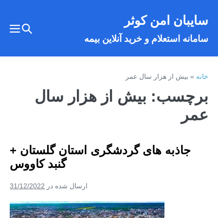
فتن
سایبان امن کوثر
ه
تغییر
حتوا
تغییر
سامانه استعلام و خرید آنلاین بیمه
وضعیت
وضع
فهر
جستجو
خانه
»
بیش از هزار سال عمر
برچسب:
بیش از هزار سال
عمر
جاذبه های گردشگری استان گلستان +
گنبد کاووس
ارسال شده در
31/12/2022
جاذبه