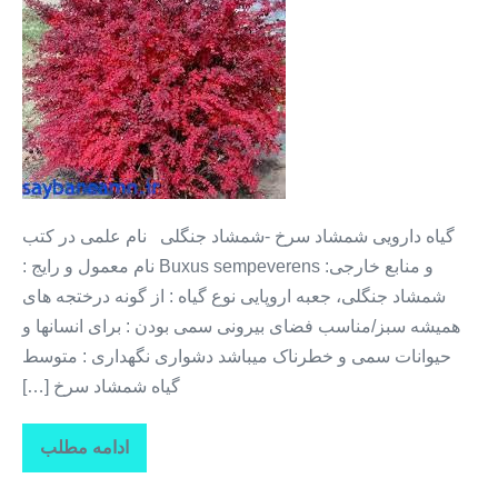
دارویی
+
شمشاد
سرخ
+
شمشاد
جنگلی
گیاه دارویی شمشاد سرخ -شمشاد جنگلی نام علمی در کتب
و منابع خارجی: Buxus sempeverens نام معمول و رایج :
شمشاد جنگلی، جعبه اروپایی نوع گیاه : از گونه درختجه های
همیشه سبز/مناسب فضای بیرونی سمی بودن : برای انسانها و
حیوانات سمی و خطرناک میباشد دشواری نگهداری : متوسط
گیاه شمشاد سرخ […]
ادامه مطلب
گیاهان
دارویی
+