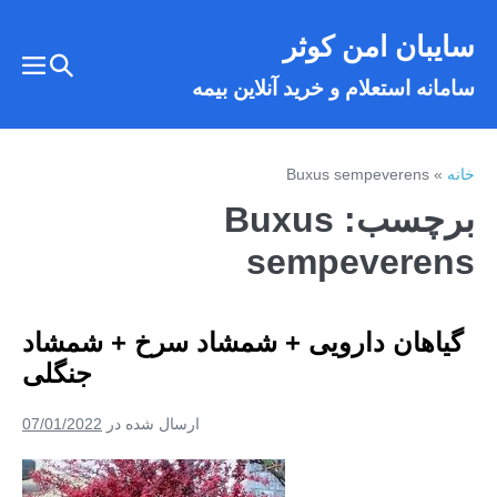
فتن
سایبان امن کوثر
ه
تغییر
حتوا
تغییر
سامانه استعلام و خرید آنلاین بیمه
وضعیت
وضع
فهر
جستجو
خانه
»
Buxus sempeverens
برچسب:
Buxus
sempeverens
گیاهان دارویی + شمشاد سرخ + شمشاد
جنگلی
ارسال شده در
07/01/2022
گیاهان