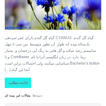
گندم
گیاه گل گندم CYANUS گیاه گل گندم دارای عمر ثمردهی
یک‌ساله بوده که طول آن بطور متوسط بین سی تا چهل
سانتیمتر رشد میکند و گل‌ هایی به‌ رنگ آبی درخشان و بسیار
زیبا دارد. در زبان انگلیسی آنرا با نام Cornflower و یا
Bachelor’s button شناسایی میکنند. ولی احتمالات براین است
آنجا این گیاه […]
ادامه مطلب
گیاهان
دارویی
+
دسته‌ها:
مقالات غیر بیمه ای
گل
گندم