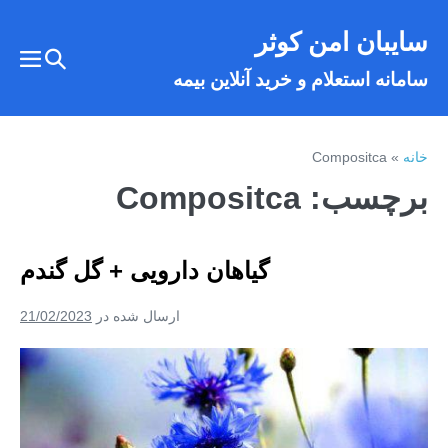
فتن
سایبان امن کوثر
ه
تغییر
حتوا
تغییر
سامانه استعلام و خرید آنلاین بیمه
وضعیت
وضع
فهر
جستجو
خانه
»
Compositca
برچسب:
Compositca
گیاهان دارویی + گل گندم
ارسال شده در
21/02/2023
گیاهان
دارویی
+
گل