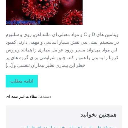
برابر
ویروس
کرونا
ویتامین های‌ D و C و مواد معدنی ای ‌مانند آهن, روی و سلنیوم
در سیستم ایمنی بدن نقش بسیار اساسی و مهمی دارند. کمبود
این مواد می‌‌تواند مسیر ورود عوامل بیماری زا همانند ویروس
کرونا را به بدن را هموار کند. چنین شرایطی برای گروه های پر
خطر این بیماری نظیر بیماران تنفسی و […]
ادامه مطلب
تاثیر
ویتامین
ها
دسته‌ها:
مقالات غیر بیمه ای
در
برابر
ویروس
کرونا
همچنین بخوانید
بیمه قسطی تامین اجتماعی + بیمه از دم قسط تامین