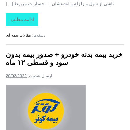
ناشی از سیل و زلزله و آتشفشان . – خسارات مربوط […]
ماه
ادامه مطلب
بیمه
بدنه
خودرو
دسته‌ها:
مقالات بیمه ای
+
بیمه
بدون
پیش
خرید بیمه بدنه خودرو + صدور بیمه بدون
پرداخت
+
سود و قسطی ۱۲ ماه
بیمه
قسطی
۱۲
ارسال شده در
20/02/2022
ماه
خرید
بیمه
بدنه
خودرو
+
صدور