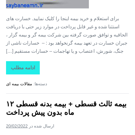
بیمه
بدون
برای استعلام و خرید بیمه اینجا را کلیک نمایید. خسارت های
سود
استثنا شده و غیر قابل پرداخت در موارد زیر حتی با دریافت
و
الحاقیه و توافق صورت گرفته بین شرکت بیمه گر و بیمه گزار ،
قسطی
جبران خسارت در تعهد بیمه گرنخواهد بود : – خسارات ناشی از
۱۲
جنگ، شورش، اعتصاب و یا تهاجمات – خسارات مستقیم […]
ماه
ادامه مطلب
خرید
بیمه
بدنه
دسته‌ها:
مقالات بیمه ای
خودرو
+
صدور
بیمه
بیمه ثالث قسطی + بیمه بدنه قسطی ۱۲
بدون
سود
ماه بدون پیش پرداخت
و
قسطی
۱۲
ارسال شده در
20/02/2022
ماه