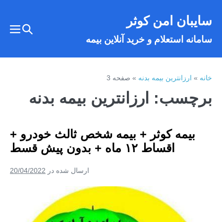
فتن
سایبان امن کوثر
ه
تغییر
حتوا
تغییر
سامانه استعلام و خرید آنلاین بیمه
وضعیت
وضع
فهر
جستجو
خانه
»
ارزانترین بیمه بدنه
»
صفحه 3
برچسب:
ارزانترین بیمه بدنه
بیمه کوثر + بیمه شخص ثالث خودرو +
اقساط ۱۲ ماه + بدون پیش قسط
ارسال شده در
20/04/2022
بیمه
کوثر
+