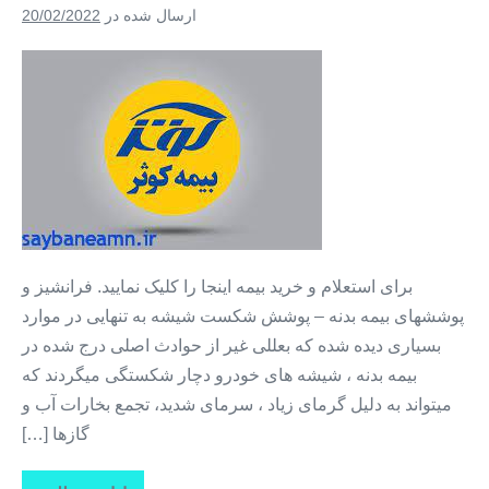
۱۲
ارسال شده در
20/02/2022
ماه
بیمه
بدنه
+
بیمه
ثالث
تمام
قسط
۱۲
برای استعلام و خرید بیمه اینجا را کلیک نمایید. فرانشیز و
ماه
پوششهای بیمه بدنه – پوشش شکست شیشه به تنهایی در موارد
+
بسیاری دیده شده که بعللی غیر از حوادث اصلی درج شده در
بیمه
بیمه بدنه ، شیشه های خودرو دچار شکستگی میگردند که
بدنه
میتواند به دلیل گرمای زیاد ، سرمای شدید، تجمع بخارات آب و
بدون
گازها […]
پیش
پرداخت