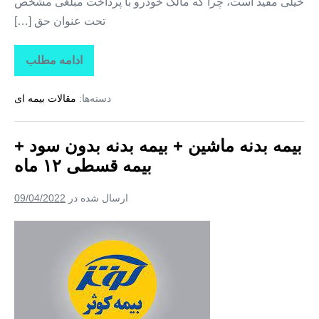
خیلی مفید است، چرا که مالک خودرو با پرداخت مبلغی مشخص
تحت عنوان حق […]
ادامه مطلب
بیمه
کوثر
+
دسته‌ها:
مقالات بیمه ای
بیمه
بدنه
خودرو
+
بیمه بدنه ماشین + بیمه بدنه بدون سود +
بیمه
قسطی
بیمه قسطی ۱۲ ماه
۱۲
ماه
بدون
ارسال شده در
09/04/2022
سود
بیمه
بدنه
ماشین
+
بیمه