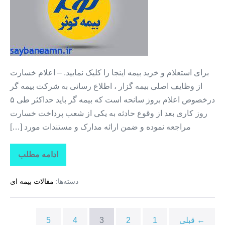
بدنه
خودرو
+
بیمه
بدون
برای استعلام و خرید بیمه اینجا را کلیک نمایید. – اعلام خسارت
سود
از وظایف اصلی بیمه گزار ، اطلاع رسانی به شرکت بیمه گر
و
درخصوص اعلام بروز سانحه است که بیمه گر باید حداکثر طی ۵
پیش
روز کاری بعد از وقوع حادثه به یکی از شعب پرداخت خسارت
پرداخت
مراجعه نموده و ضمن ارائه مدارک و مستندات مورد […]
ادامه مطلب
خرید
اقساطی
بیمه
دسته‌ها:
مقالات بیمه ای
بدنه
خودرو
+
بیمه
بدون
← قبلی
1
2
3
4
5
سود