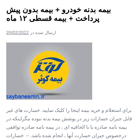
قسطی
بیمه بدنه خودرو + بیمه بدون پیش
۱۲
ماه
پرداخت + بیمه قسطی ۱۲ ماه
+
بیمه
بدون
ارسال شده در
20/02/2022
سود
بیمه
بدنه
خودرو
+
بیمه
بدون
پیش
پرداخت
برای استعلام و خرید بیمه اینجا را کلیک نمایید. خسارت های غیر
+
قابل جبران خسارات زیر در پوشش بیمه بدنه نبوده مگراینکه در
بیمه
بیمه نامه صادره یا با الحاقیه ای ، در بیمه نامه صادره توافقی
قسطی
درخصوص جیران خسارت آنها ، انجام شده باشد. – خسارات
۱۲