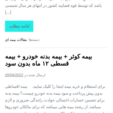
باشد که توسط قوه قضاییه کشور در انتهای هر سال شمسی
[…]
ادامه مطلب
بیمه
کوثر
+
دسته‌ها:
مقالات بیمه ای
بیمه
شخص
ثالث
خودرو
بیمه کوثر + بیمه بدنه خودرو + بیمه
+
اقساط
قسطی ۱۲ ماه بدون سود
۱۲
ماه
+
ارسال شده در
20/04/2022
بدون
پیش
قسط
برای استعلام و خرید بیمه اینجا را کلیک نمایید. بیمه اقساطی
بدون پیش پرداخت و سود بیمه بدنه خودرو چیست؟ بیمه بدنه
برای تضمین خسارات احتمالی حوادث رانندگی ضروری و لازم
میباشد. از رشته بیمه هایی میباشد که برای مالکان خودروها